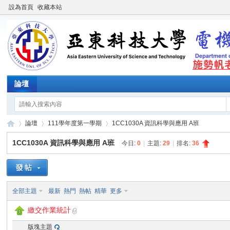
設為首頁
收藏本站
論壇
論壇
111學年度第一學期
1CC1030A 資訊科學與應用 A班
1CC1030A 資訊科學與應用 A班
今日:
0
|
主題:
29
|
排名:
36
施
»
›
›
全部主題
最新
熱門
熱帖
精華
更多
繳交作業統計
版塊主題