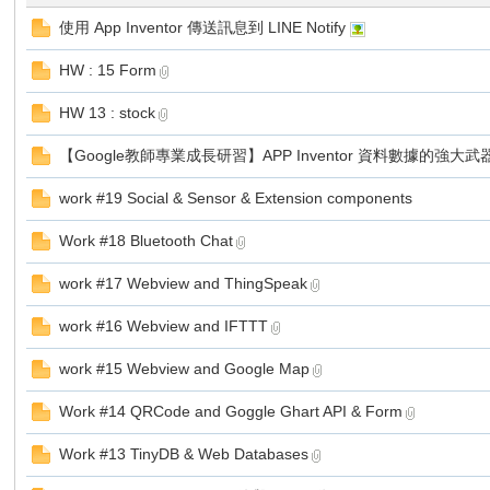
使用 App Inventor 傳送訊息到 LINE Notify
HW : 15 Form
勢
HW 13 : stock
【Google教師專業成長研習】APP Inventor 資料數據的強大武器.
work #19 Social & Sensor & Extension components
Work #18 Bluetooth Chat
work #17 Webview and ThingSpeak
帆
work #16 Webview and IFTTT
work #15 Webview and Google Map
Work #14 QRCode and Goggle Ghart API & Form
Work #13 TinyDB & Web Databases