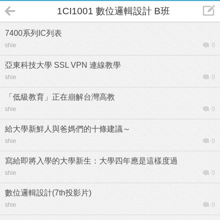
1CI1001 數位邏輯設計 B班
7400系列IC列表
shie
0
亞東科技大學 SSL VPN 連線教學
shie
0
「低級教育」正在崩解台灣高教
shie
0
給大學新鮮人與爸媽們的十條建議～
shie
0
寫給即將入學的大學新生：大學四年應是這樣度過
shie
0
數位邏輯設計(7th投影片)
shie
0