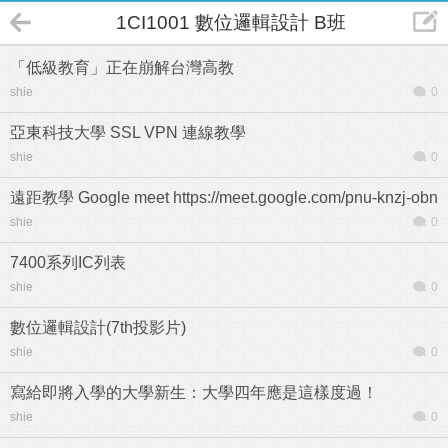
1CI1001 數位邏輯設計 B班
「低級教育」正在崩解台灣高教
shie
0
亞東科技大學 SSL VPN 連線教學
shie
0
遠距教學 Google meet https://meet.google.com/pnu-knzj-obn
shie
0
7400系列IC列表
shie
0
數位邏輯設計(7th投影片)
shie
0
寫給即將入學的大學新生：大學四年應是這樣度過！
shie
0