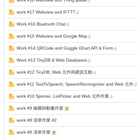
work #18 Webview and ThingSpeak
work #17 Webview and IFTTT
Work #16 Bluetooth Chat
勢
work #15 Webview and Google Map
Work #14 QRCode and Goggle Ghart API & Form
Work #13 TinyDB & Web Databases
work #12 TinyDB, Web 元件與網頁互動
work #11 TextToSpeech, SpeechRecongnizer and Web 元件
帆
work #10 Spinner, ListPicker and Web 元件作業
work #9 繪圖與動畫作業
work #8 清單作業 #2
work #8 清單作業