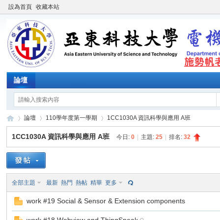
設為首頁
收藏本站
論壇
論壇
110學年度第一學期
1CC1030A 資訊科學與應用 A班
1CC1030A 資訊科學與應用 A班
今日:
0
|
主題:
25
|
排名:
32
施
»
›
›
全部主題
最新
熱門
熱帖
精華
更多
work #19 Social & Sensor & Extension components