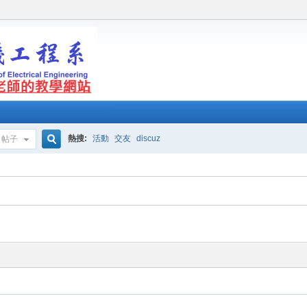
熱搜:
活動
交友
discuz
帖子
搜
索