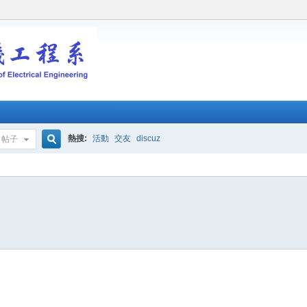
熱搜:
活動
交友
discuz
帖子
搜
索