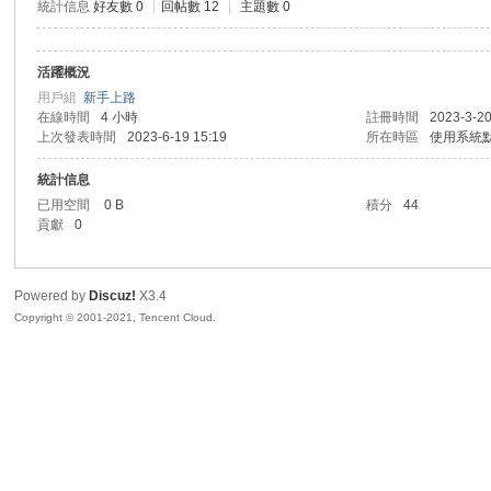
統計信息
好友數 0
|
回帖數 12
|
主題數 0
活躍概況
勢
用戶組
新手上路
在線時間
4 小時
註冊時間
2023-3-20
上次發表時間
2023-6-19 15:19
所在時區
使用系統
統計信息
已用空間
0 B
積分
44
貢獻
0
Powered by
Discuz!
X3.4
帆
Copyright © 2001-2021, Tencent Cloud.