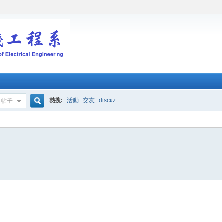
熱搜:
活動
交友
discuz
帖子
搜
索