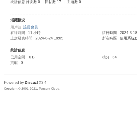
統計信息
好友數 0
|
回帖數 17
|
主題數 0
活躍概況
勢
用戶組
註冊會員
在線時間
11 小時
註冊時間
2024-3-18
上次發表時間
2024-6-24 19:05
所在時區
使用系統
統計信息
已用空間
0 B
積分
64
貢獻
0
Powered by
Discuz!
X3.4
帆
Copyright © 2001-2021, Tencent Cloud.