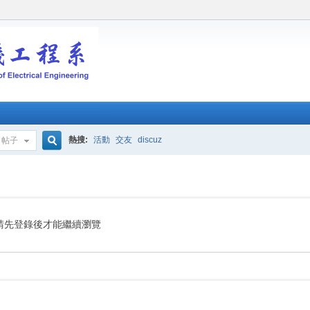
熱搜:
活動
交友
discuz
帖子
搜
索
請先登錄後才能繼續瀏覽