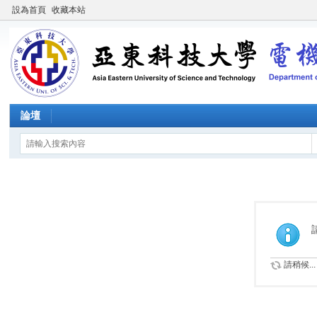
設為首頁
收藏本站
論壇
請稍候...