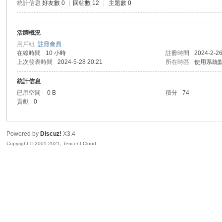
統計信息
好友數 0
|
回帖數 12
|
主題數 0
活躍概況
勢
用戶組
註冊會員
在線時間
10 小時
註冊時間
2024-2-26
上次發表時間
2024-5-28 20:21
所在時區
使用系統
統計信息
已用空間
0 B
積分
74
貢獻
0
Powered by
Discuz!
X3.4
帆
Copyright © 2001-2021, Tencent Cloud.