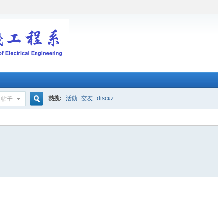
熱搜:
活動
交友
discuz
帖子
搜
索