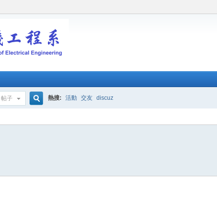
熱搜:
活動
交友
discuz
帖子
搜
索