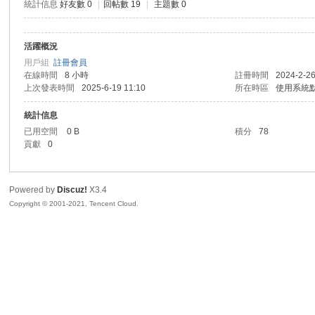
統計信息
好友數 0
|
回帖數 19
|
主題數 0
活躍概況
勢
用戶組
註冊會員
在線時間
8 小時
註冊時間
2024-2-26
上次發表時間
2025-6-19 11:10
所在時區
使用系統
統計信息
已用空間
0 B
積分
78
貢獻
0
Powered by
Discuz!
X3.4
帆
Copyright © 2001-2021, Tencent Cloud.