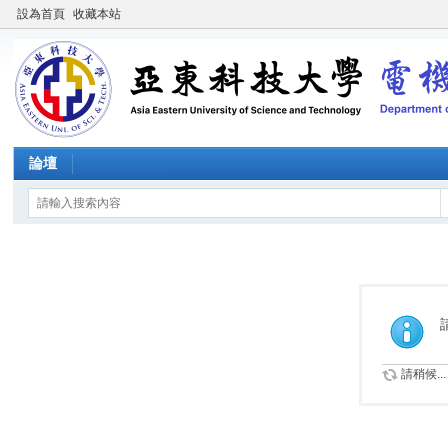
設為首頁
收藏本站
論壇
請稍候...