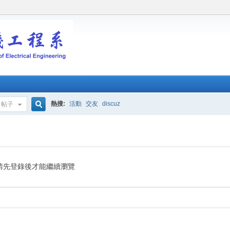
熱搜:
活動
交友
discuz
帖子
搜
索
請先登錄後才能繼續瀏覽