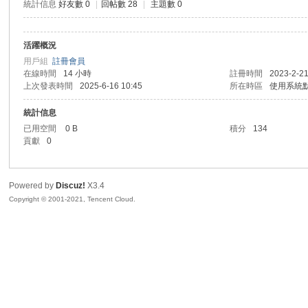
統計信息
好友數 0
|
回帖數 28
|
主題數 0
活躍概況
勢
用戶組
註冊會員
在線時間
14 小時
註冊時間
2023-2-21
上次發表時間
2025-6-16 10:45
所在時區
使用系統
統計信息
已用空間
0 B
積分
134
貢獻
0
Powered by
Discuz!
X3.4
帆
Copyright © 2001-2021, Tencent Cloud.