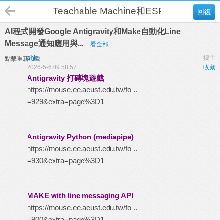
Teachable Machine和ESP 32 Cam 人臉
回復
AI程式開發Google Antigravity和Make自動化Line
Message通知應用與...
看全部
shie
樓主
點擊重新加載
2026-5-6 09:58:57
收藏
Antigravity 打磚塊遊戲
https://mouse.ee.aeust.edu.tw/fo ...
=929&extra=page%3D1
Antigravity Python (mediapipe)
https://mouse.ee.aeust.edu.tw/fo ...
=930&extra=page%3D1
MAKE with line messaging API
https://mouse.ee.aeust.edu.tw/fo ...
=900&extra=page%3D1