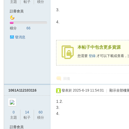
主題
帖子
積分
3.
註冊會員
4.
勢
積分
66
發消息
本帖子中包含更多資源
您需要
登錄
才可以下載或查看，
回復
帆
1061A112103116
發表於 2025-6-19 11:54:01
|
顯示全部樓
1.2.
3.
0
14
60
4.
主題
帖子
積分
註冊會員