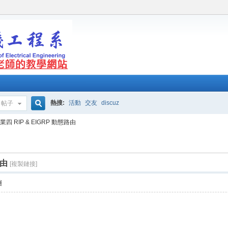
熱搜:
活動
交友
discuz
帖子
搜
業四 RIP & EIGRP 動態路由
索
路由
[複製鏈接]
層