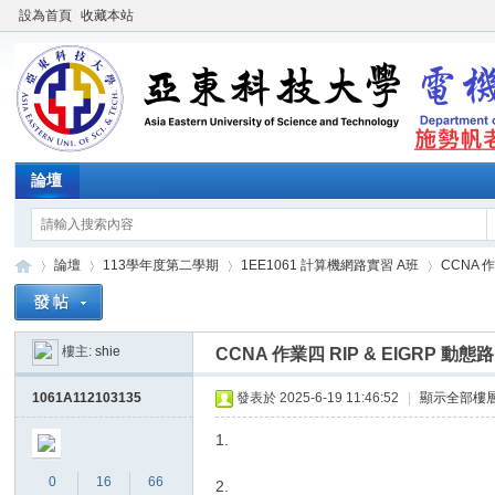
設為首頁
收藏本站
論壇
論壇
113學年度第二學期
1EE1061 計算機網路實習 A班
CCNA 作
樓主:
shie
CCNA 作業四 RIP & EIGRP 動態
施
»
›
›
›
1061A112103135
發表於 2025-6-19 11:46:52
|
顯示全部樓
1.
0
16
66
2.