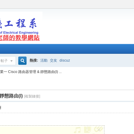
熱搜:
活動
交友
discuz
帖子
搜
業一 Cisco 路由器管理 & 靜態路由(I) ...
索
靜態路由(I)
[複製鏈接]
層
x