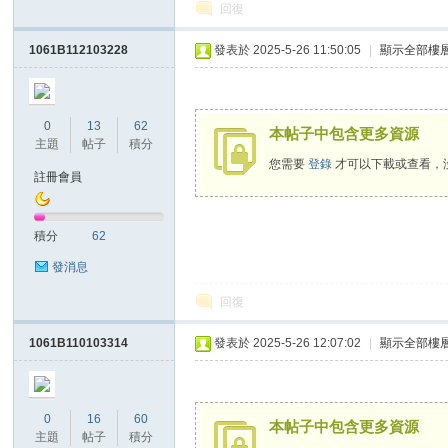
回復
老
1061B112103228
發表於 2025-5-26 11:50:05
|
顯示全部樓
0
13
62
本帖子中包含更多資源
主題
帖子
積分
您需要
登錄
才可以下載或查看，
註冊會員
師
積分
62
發消息
回復
1061B110103314
發表於 2025-5-26 12:07:02
|
顯示全部樓
0
16
60
本帖子中包含更多資源
的
主題
帖子
積分