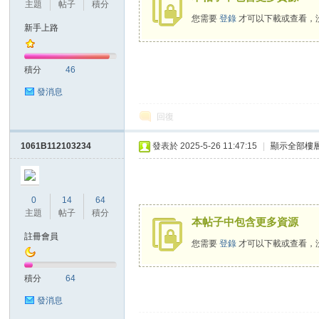
主題
帖子
積分
您需要
登錄
才可以下載或查看，
新手上路
勢
積分
46
發消息
回復
1061B112103234
發表於 2025-5-26 11:47:15
|
顯示全部樓
帆
0
14
64
主題
帖子
積分
本帖子中包含更多資源
註冊會員
您需要
登錄
才可以下載或查看，
積分
64
發消息