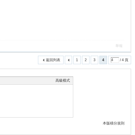
舉報
返回列表
1
2
3
4
/ 4 頁
高級模式
本版積分規則