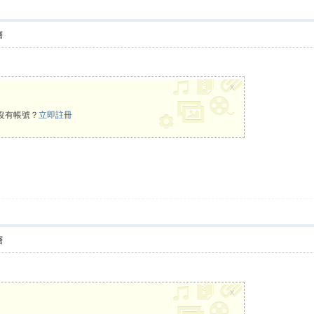
層
x
沒有帳號？
立即註冊
層
x