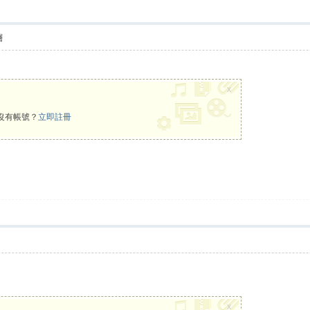
層
x
沒有帳號？
立即註冊
x