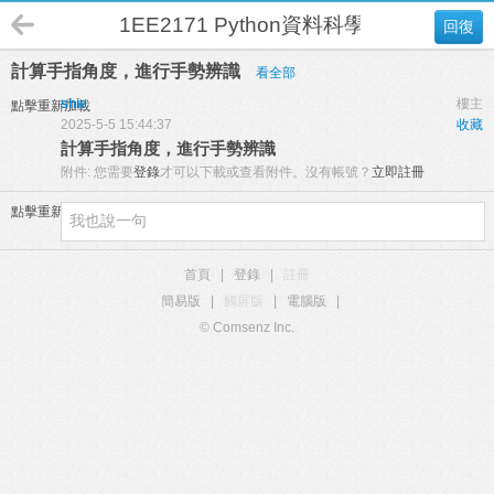
1EE2171 Python資料科學與人工智慧 
回復
計算手指角度，進行手勢辨識
看全部
shie
樓主
點擊重新加載
2025-5-5 15:44:37
收藏
計算手指角度，進行手勢辨識
附件:
您需要
登錄
才可以下載或查看附件。沒有帳號？
立即註冊
點擊重新加載
首頁
|
登錄
|
註冊
簡易版
|
觸屏版
|
電腦版
|
© Comsenz Inc.