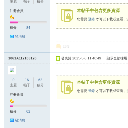
主題
帖子
積分
本帖子中包含更多資源
註冊會員
您需要
登錄
才可以下載或查看，
勢
積分
84
發消息
回復
1061A112103120
發表於 2025-5-8 11:46:49
|
顯示全部樓層
帆
0
16
62
本帖子中包含更多資源
主題
帖子
積分
您需要
登錄
才可以下載或查看，
註冊會員
積分
62
發消息