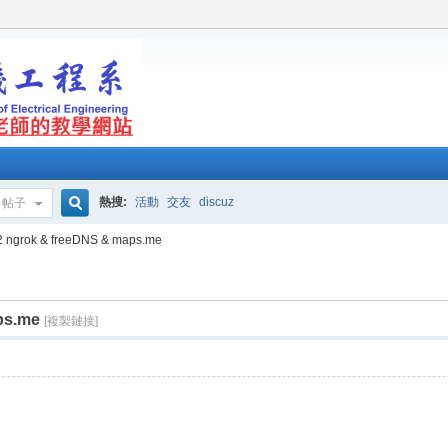
熱搜:
活動
交友
discuz
帖子
搜
2 ngrok & freeDNS & maps.me
ps.me
索
[複製鏈接]