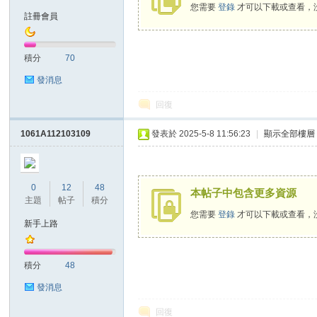
您需要
登錄
才可以下載或查看，
註冊會員
積分
70
發消息
網
回復
1061A112103109
發表於 2025-5-8 11:56:23
|
顯示全部樓層
0
12
48
本帖子中包含更多資源
主題
帖子
積分
您需要
登錄
才可以下載或查看，
新手上路
站
積分
48
發消息
回復