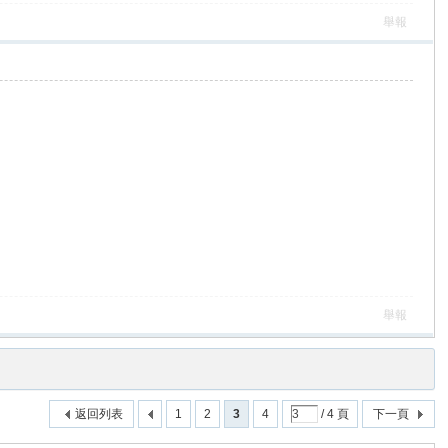
舉報
舉報
返回列表
1
2
3
4
/ 4 頁
下一頁