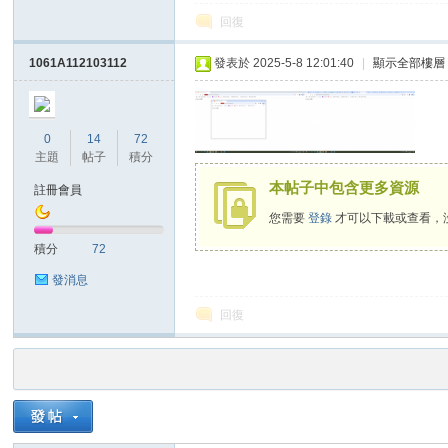
回復
1061A112103112
發表於 2025-5-8 12:01:40
|
顯示全部樓層
0
14
72
主題
帖子
積分
本帖子中包含更多資源
註冊會員
您需要
登錄
才可以下載或查看，
積分
72
發消息
回復