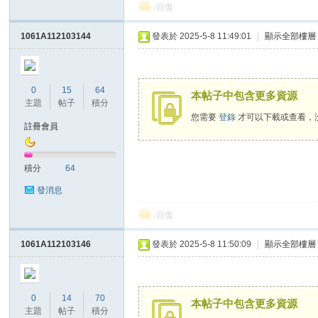
回復
1061A112103144
發表於 2025-5-8 11:49:01
|
顯示全部樓層
0
15
64
本帖子中包含更多資源
主題
帖子
積分
您需要
登錄
才可以下載或查看，
註冊會員
教
積分
64
發消息
回復
1061A112103146
發表於 2025-5-8 11:50:09
|
顯示全部樓層
學
0
14
70
本帖子中包含更多資源
主題
帖子
積分