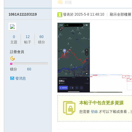
回復
老
1061A111103119
發表於 2025-5-8 11:48:10
|
顯示全部樓層
0
12
60
主題
帖子
積分
註冊會員
師
積分
60
發消息
本帖子中包含更多資源
您需要
登錄
才可以下載或查看，
的