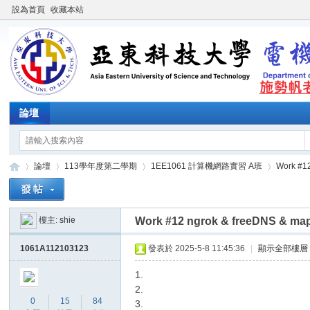
設為首頁
收藏本站
論壇
論壇
113學年度第二學期
1EE1061 計算機網路實習 A班
Work #1
樓主:
shie
Work #12 ngrok & freeDNS & ma
施
»
›
›
›
1061A112103123
發表於 2025-5-8 11:45:36
|
顯示全部樓層
1.
2.
0
15
84
3.