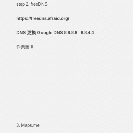
step 2. freeDNS
https://freedns.afraid.org/
DNS 更換 Google DNS 8.8.8.8 8.8.4.4
作業圖 II
3. Maps.me