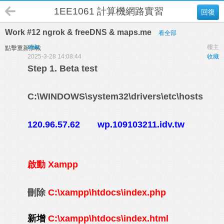
1EE1061 計算機網路實習 B班
回復
Work #12 ngrok & freeDNS & maps.me
看全部
shie
樓主
點擊重新加載
2025-3-28 14:08:44
收藏
Step 1. Beta test
C:\WINDOWS\system32\drivers\etc\hosts
120.96.57.62 wp.109103211.idv.tw
啟動
Xampp
刪除
C:\xampp\htdocs\index.php
新增
C:\xampp\htdocs\index.html