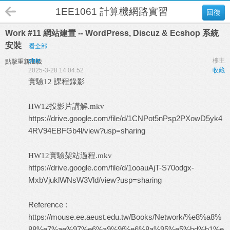
1EE1061 計算機網路實習 B班
回復
Work #11 網站建置 -- WordPress, Discuz & Ecshop 系統
安裝
看全部
shie
樓主
點擊重新加載
2025-3-28 14:04:52
收藏
實驗12 課程錄影
HW12投影片講解.mkv
https://drive.google.com/file/d/1CNPot5nPsp2PXowD5yk4
4RV94EBFGb4l/view?usp=sharing
HW12實驗架站過程.mkv
https://drive.google.com/file/d/1ooauAjT-S70odgx-
MxbVjuklWNsW3Vld/view?usp=sharing
Reference :
https://mouse.ee.aeust.edu.tw/Books/Network/%e8%a8%
88%e7%ae%97%e6%a9%9f%e6%8a%95%e5%bd%b1%e