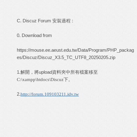
C. Discuz Forum 安裝過程 :
0. Download from
https://mouse.ee.aeust.edu.tw/Data/Program/PHP_packag
es/Discuz/Discuz_X3.5_TC_UTF8_20250205.zip
1.解開，將upload資料夾中所有檔案移至
下。
C:\xampp\htdocs\Discuz
2.
http://forum.109103211.idv.tw