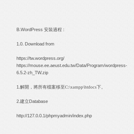
B.WordPress 安裝過程 :
1.0. Download from
https://tw.wordpress.org/
https://mouse.ee.aeust.edu.tw/Data/Program/wordpress-
6.5.2-zh_TW.zip
1.解開，將所有檔案移至
下。
C:\xampp\htdocs
2.建立Database
http://127.0.0.1/phpmyadmin/index.php