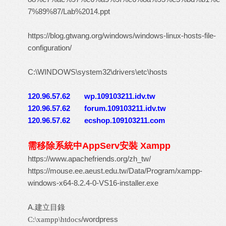
7%89%87/Lab%2014.ppt
https://blog.gtwang.org/windows/windows-linux-hosts-file-
configuration/
C:\WINDOWS\system32\drivers\etc\hosts
120.96.57.62 wp.109103211.idv.tw
120.96.57.62 forum.109103211.idv.tw
120.96.57.62 ecshop.109103211.com
需移除系統中AppServ
安裝 Xampp
https://www.apachefriends.org/zh_tw/
https://mouse.ee.aeust.edu.tw/Data/Program/xampp-
windows-x64-8.2.4-0-VS16-installer.exe
A.建立目錄
/wordpress
C:\xampp\htdocs