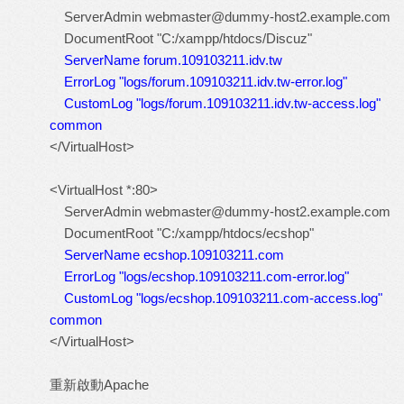
ServerAdmin
webmaster@dummy-host2.example.com
DocumentRoot "C:/xampp/htdocs/Discuz"
ServerName forum.109103211.idv.tw
ErrorLog "logs/forum.109103211.idv.tw-error.log"
CustomLog "logs/forum.109103211.idv.tw-access.log"
common
</VirtualHost>
<VirtualHost *:80>
ServerAdmin
webmaster@dummy-host2.example.com
DocumentRoot "C:/xampp/htdocs/ecshop"
ServerName ecshop.109103211.com
ErrorLog "logs/ecshop.109103211.com-error.log"
CustomLog "logs/ecshop.109103211.com-access.log"
common
</VirtualHost>
重新啟動Apache