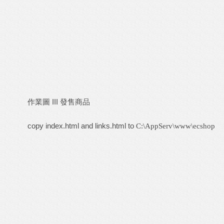
作業圖 III 發售商品
copy index.html and links.html to
C:\AppServ\www\ecshop