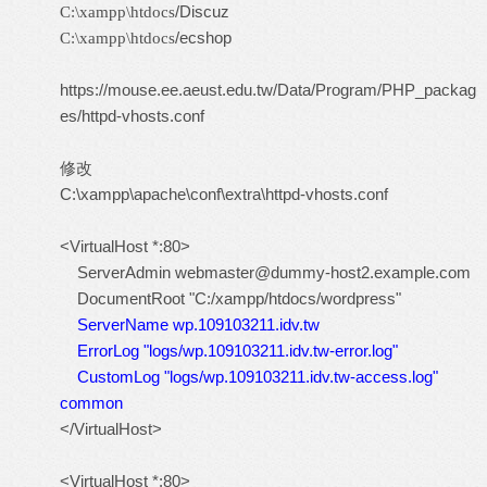
/Discuz
C:\xampp\htdocs
/ecshop
C:\xampp\htdocs
https://mouse.ee.aeust.edu.tw/Data/Program/PHP_packag
es/httpd-vhosts.conf
修改
C:\xampp\apache\conf\extra\httpd-vhosts.conf
<VirtualHost *:80>
ServerAdmin
webmaster@dummy-host2.example.com
DocumentRoot "C:/xampp/htdocs/wordpress"
ServerName wp.109103211.idv.tw
ErrorLog "logs/wp.109103211.idv.tw-error.log"
CustomLog "logs/wp.109103211.idv.tw-access.log"
common
</VirtualHost>
<VirtualHost *:80>