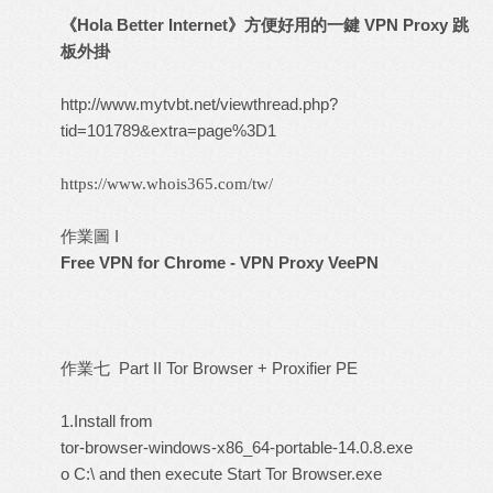
《Hola Better Internet》方便好用的一鍵 VPN Proxy 跳
板外掛
http://www.mytvbt.net/viewthread.php?
tid=101789&extra=page%3D1
https://www.whois365.com/tw/
作業圖 I
Free VPN for Chrome - VPN Proxy VeePN
作業
Part II Tor Browser + Proxifier PE
七
1.Install from
tor-browser-windows-x86_64-portable-14.0.8.exe
o C:\ and then execute Start Tor Browser.exe