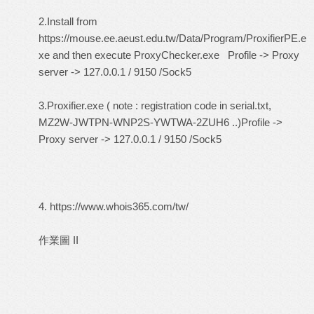
2.Install from
https://mouse.ee.aeust.edu.tw/Data/Program/ProxifierPE.e
xe
and then execute ProxyChecker.exe Profile -> Proxy
server -> 127.0.0.1 / 9150 /Sock5
3.Proxifier.exe ( note : registration code in serial.txt,
MZ2W-JWTPN-WNP2S-YWTWA-2ZUH6 ..)Profile ->
Proxy server -> 127.0.0.1 / 9150 /Sock5
4.
https://www.whois365.com/tw/
作業圖 II