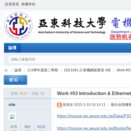
設為首頁
收藏本站
論壇
論壇
113學年度第二學期
1EE1061 計算機網路實習 A班
Work #03
Work #03 Introduction & Etherne
查看:
8121
|
回復:
32
施
»
›
›
›
shie
發表於 2025-2-19 16:14:11
|
顯示全部樓
https://mouse.ee.aeust.edu.tw/Data/F
876
892
4510
https://mouse.ee.aeust.edu.tw/B