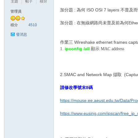
主題
帖子
積分
加分題 : 為何 ISO OSI 7 layers 不
管理員
加分題 : 在無線網路尚未普及前為何Ethernet
勢
積分
4510
發消息
作業三 Wireshake ethernet frames capt
ipconfig /all
1.
顯示 MAC address
2.SMAC and Network Map 擷取 (Capture F
帆
請修改學號末8碼
https://mouse.ee.aeust.edu.tw/Data/P
https://www.eusing.com/ipscan/free_ip