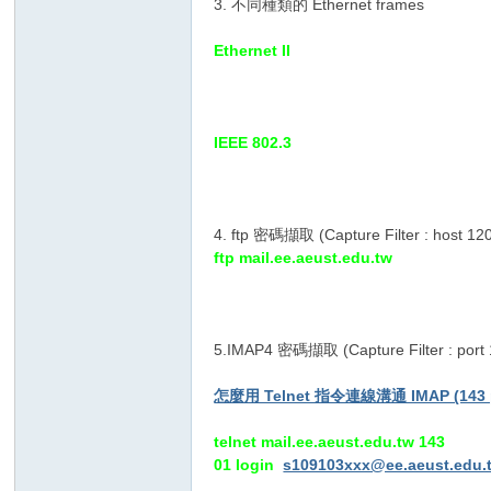
3. 不同種類的 Ethernet frames
老
Ethernet II
IEEE 802.3
4. ftp 密碼擷取 (Capture Filter : host 120
師
ftp mail.ee.aeust.edu.tw
5.IMAP4 密碼擷取 (Capture Filter : port 
怎麼用 Telnet 指令連線溝通 IMAP (143 p
telnet mail.ee.aeust.edu.tw 143
01 login
s109103xxx@ee.aeust.edu.
的