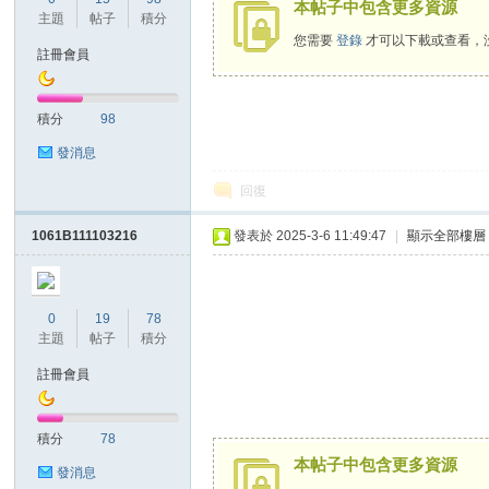
本帖子中包含更多資源
主題
帖子
積分
您需要
登錄
才可以下載或查看，
註冊會員
積分
98
發消息
回復
1061B111103216
發表於 2025-3-6 11:49:47
|
顯示全部樓層
0
19
78
主題
帖子
積分
註冊會員
積分
78
本帖子中包含更多資源
發消息