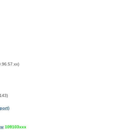
.96.57.xx)
143)
ort)
tw
109103xxx