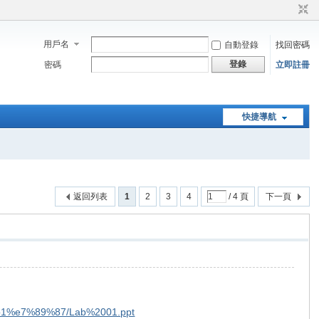
用戶名
自動登錄
找回密碼
登錄
密碼
立即註冊
快捷導航
返回列表
1
2
3
4
/ 4 頁
下一頁
b1%e7%89%87/Lab%2001.ppt