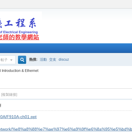
熱搜:
活動
交友
discuz
帖子
搜
 Introduction & Ethernet
t
索
[複製鏈接]
層
910A/F910A-ch01.ppt
ooks/Network/%e8%a8%88%e7%ae%97%e6%a9%9f%e6%8a%95%e5%bd%