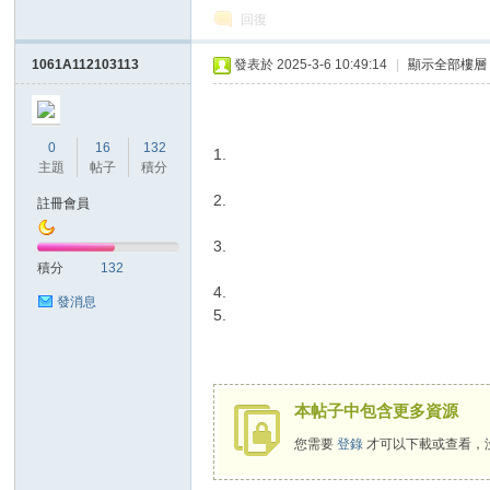
回復
1061A112103113
發表於 2025-3-6 10:49:14
|
顯示全部樓層
網
0
16
132
1.
主題
帖子
積分
2.
註冊會員
3.
積分
132
4.
發消息
5.
站
本帖子中包含更多資源
您需要
登錄
才可以下載或查看，