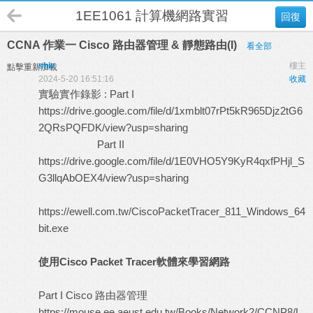
1EE1061 計算機網路實習 B班
回復
CCNA 作業一 Cisco 路由器管理 & 靜態路由(I)
看全部
shie
樓主
點擊重新加載
2024-5-20 16:51:16
收藏
實驗實作錄影 : Part I
https://drive.google.com/file/d/1xmblt07rPt5kR965Djz2tG6
2QRsPQFDK/view?usp=sharing
Part II
https://drive.google.com/file/d/1E0VHO5Y9KyR4qxfPHjl_S
G3llqAbOEX4/view?usp=sharing
https://ewell.com.tw/CiscoPacketTracer_811_Windows_64
bit.exe
使用Cisco Packet Tracer軟體來學習網路
Part I Cisco 路由器管理
https://mouse.ee.aeust.edu.tw/Books/Network2/CCNP8/L