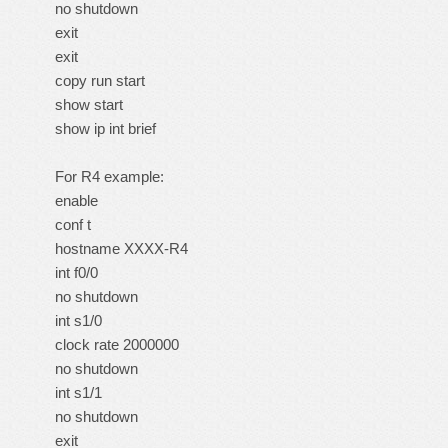
no shutdown
exit
exit
copy run start
show start
show ip int brief
For R4 example:
enable
conf t
hostname XXXX-R4
int f0/0
no shutdown
int s1/0
clock rate 2000000
no shutdown
int s1/1
no shutdown
exit