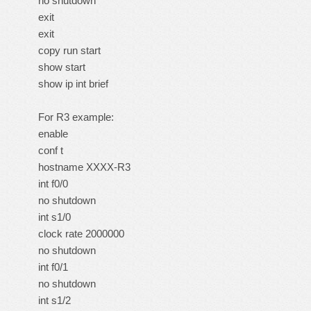
no shutdown
exit
exit
copy run start
show start
show ip int brief
For R3 example:
enable
conf t
hostname XXXX-R3
int f0/0
no shutdown
int s1/0
clock rate 2000000
no shutdown
int f0/1
no shutdown
int s1/2