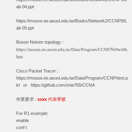
ab 04.ppt
https://mouse.ee.aeust.edu.tw/Books/Network2/CCNP8/L
ab 05.ppt
Boson Netsim topology :
Network.
https://mouse.ee.aeust.edu.tw/Data/Program/CCNP/
bsn
Cisco Packet Tracer :
https://mouse.ee.aeust.edu.tw/Data/Program/CCNP/test.p
kt
or
https://github.com/shie765/CCNA
作業要求 :
xxxx
代表學號
For R1 example:
enable
conf t