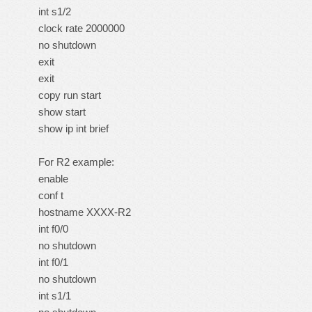
int s1/2
clock rate 2000000
no shutdown
exit
exit
copy run start
show start
show ip int brief
For R2 example:
enable
conf t
hostname XXXX-R2
int f0/0
no shutdown
int f0/1
no shutdown
int s1/1