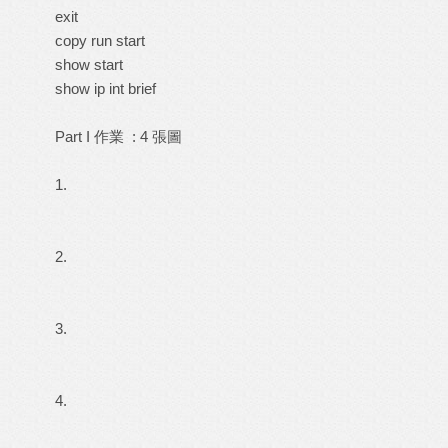
exit
copy run start
show start
show ip int brief
Part I 作業 : 4 張圖
1.
2.
3.
4.