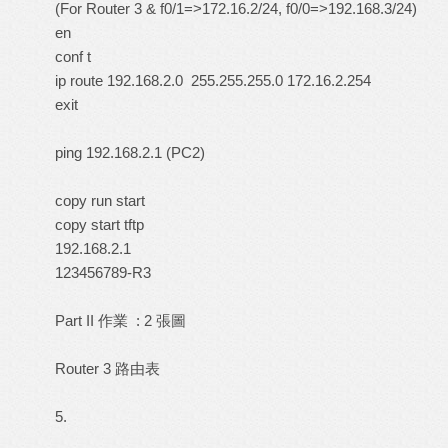
(For Router 3 & f0/1=>172.16.2/24, f0/0=>192.168.3/24)
en
conf t
ip route 192.168.2.0 255.255.255.0 172.16.2.254
exit
ping 192.168.2.1 (PC2)
copy run start
copy start tftp
192.168.2.1
123456789-R3
Part II 作業 : 2 張圖
Router 3 路由表
5.