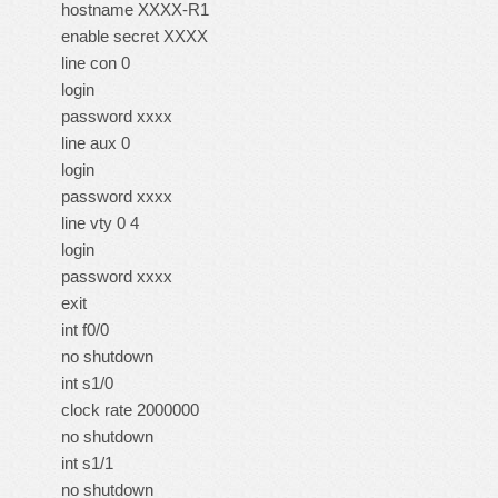
hostname XXXX-R1
enable secret XXXX
line con 0
login
password xxxx
line aux 0
login
password xxxx
line vty 0 4
login
password xxxx
exit
int f0/0
no shutdown
int s1/0
clock rate 2000000
no shutdown
int s1/1
no shutdown