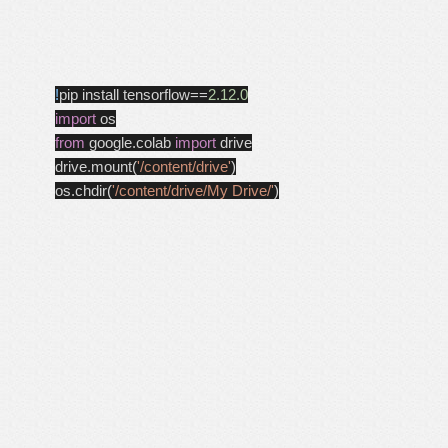
!
pip install tensorflow==
2.12.0
import
os
from
google.colab
import
drive
drive.mount
(
'/content/drive'
)
os.chdir
(
'/content/drive/My Drive/'
)