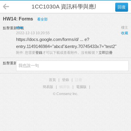
1CC1030A 資訊科學與應用 B班
回復
HW14: Forms
看全部
shie
樓主
點擊重新加載
2022-12-13 10:20:55
收藏
https://docs.google.com/forms/d/ ... e?
entry.1149146984="abcd"&entry.70745433x7="test2"
附件:
您需要
登錄
才可以下載或查看附件。沒有帳號？
立即註冊
點擊重新加載
首頁
|
登錄
|
註冊
簡易版
|
觸屏版
|
電腦版
|
© Comsenz Inc.