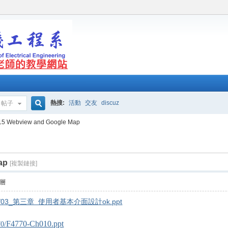
熱搜:
活動
交友
discuz
帖子
搜
15 Webview and Google Map
ap
索
[複製鏈接]
層
ata/AI2/03_第三章 使用者基本介面設計ok.ppt
F4770-Ch010.ppt
70/