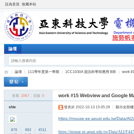
設為首頁
收藏本站
論壇
論壇
111學年度第一學期
1CC1030A 資訊科學與應用 B班
work #
work #15 Webview and Google M
查看:
2067
|
回復:
0
施
»
›
›
›
shie
發表於 2022-10-13 15:05:28
|
顯示全部樓
https://mouse.ee.aeust.edu.tw/D
876
892
4511
https://mouse.ee.aeust.edu.tw/Data/AI2/F44