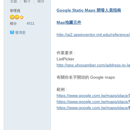
主題
帖子
積分
Google Static Maps 開發人員指南
管理員
Map地圖元件
勢
積分
4511
發消息
http://ai2.appinventor.mit.edu/referen
作業要求 :
ListPicker
http://gps.uhooamber.com/address-to-la
有關你名字開頭的 Google maps
帆
範例 :
https://www.google.com.tw/maps/place/
https://www.google.com.tw/maps/place/
https://www.google.com.tw/maps/place/