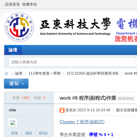
設為首頁
收藏本站
論壇
論壇
111學年度第一學期
1CC1030A 資訊科學與應用 B班
work
work #6 程序(副程式)作業
查看:
1985
|
回復:
0
[複製鏈接]
施
»
›
›
›
shie
發表於 2022-9-13 16:24:48
|
顯示全部樓
Chapter 7 程序(副程式)
876
892
4510
學生作業題號 :
學號 % 4 + 1