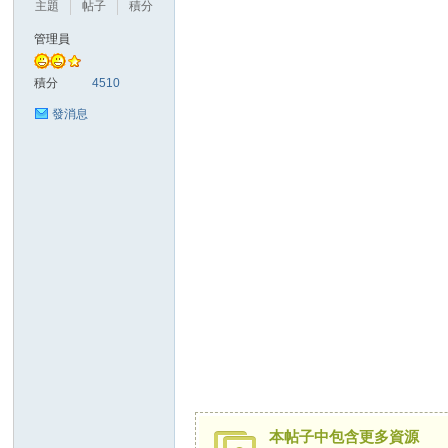
主題
帖子
積分
管理員
勢
積分
4510
發消息
帆
本帖子中包含更多資源