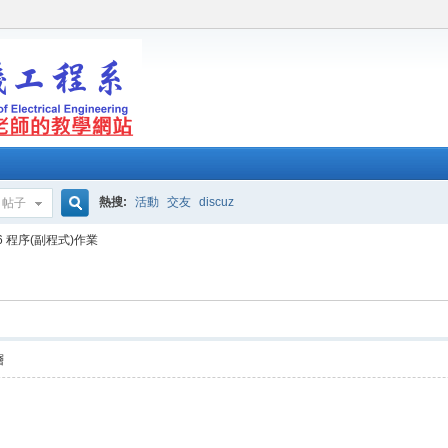
熱搜:
活動
交友
discuz
帖子
搜
 #6 程序(副程式)作業
索
層