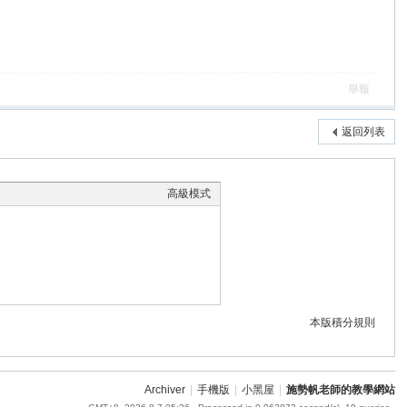
舉報
返回列表
高級模式
本版積分規則
Archiver
|
手機版
|
小黑屋
|
施勢帆老師的教學網站