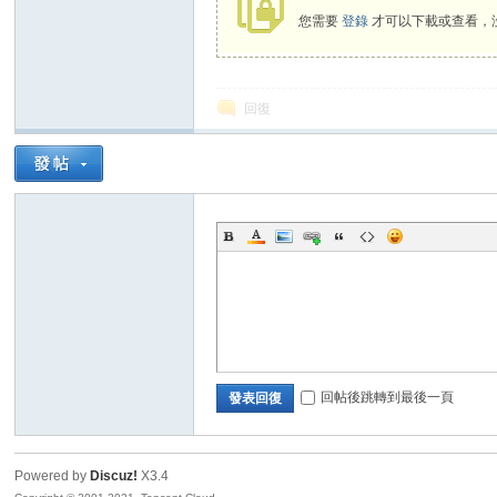
您需要
登錄
才可以下載或查看，
老
回復
師
回帖後跳轉到最後一頁
發表回復
Powered by
Discuz!
X3.4
的