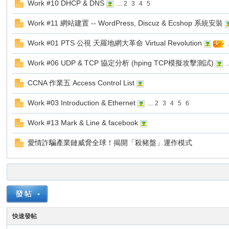
Work #10 DHCP & DNS
...
2
3
4
5
老
Work #11 網站建置 -- WordPress, Discuz & Ecshop 系統安裝
Work #01 PTS 公視 天羅地網大革命 Virtual Revolution
.
Work #06 UDP & TCP 協定分析 (hping TCP模擬攻擊測試)
.
CCNA 作業五 Access Control List
Work #03 Introduction & Ethernet
...
2
3
4
5
6
師
Work #13 Mark & Line & facebook
愛情詐騙產業鏈威脅全球！揭開「殺豬盤」運作模式
快速發帖
的