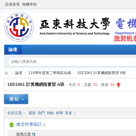
設為首頁
收藏本站
論壇
論壇
114學年度第二學期區名稱
1EE1061 計算機網路實習 A班
1EE1061 計算機網路實習 A班
今日:
0
|
主題:
21
|
排名:
15
施
»
›
›
全部主題
最新
熱門
熱帖
精華
更多
繳交作業統計
版塊主題