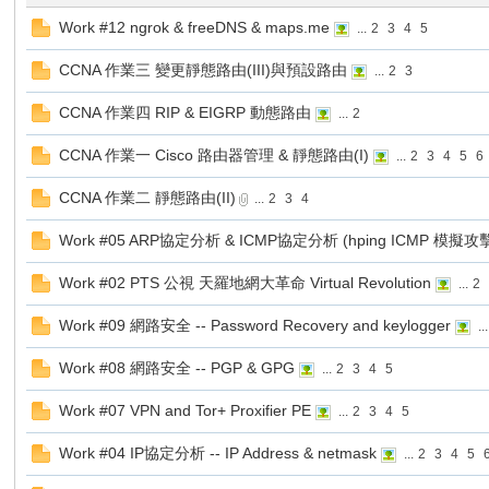
Work #12 ngrok & freeDNS & maps.me
...
2
3
4
5
CCNA 作業三 變更靜態路由(III)與預設路由
...
2
3
勢
CCNA 作業四 RIP & EIGRP 動態路由
...
2
CCNA 作業一 Cisco 路由器管理 & 靜態路由(I)
...
2
3
4
5
6
CCNA 作業二 靜態路由(II)
...
2
3
4
Work #05 ARP協定分析 & ICMP協定分析 (hping ICMP 模擬
Work #02 PTS 公視 天羅地網大革命 Virtual Revolution
...
2
帆
Work #09 網路安全 -- Password Recovery and keylogger
...
Work #08 網路安全 -- PGP & GPG
...
2
3
4
5
Work #07 VPN and Tor+ Proxifier PE
...
2
3
4
5
Work #04 IP協定分析 -- IP Address & netmask
...
2
3
4
5