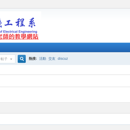
熱搜:
活動
交友
discuz
帖子
搜
索