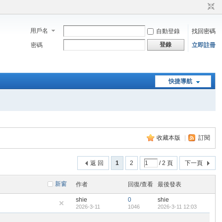
用戶名
自動登錄
找回密碼
登錄
密碼
立即註冊
快捷導航
收藏本版
|
訂閱
返 回
1
2
/ 2 頁
下一頁
新窗
作者
回復/查看
最後發表
shie
0
shie
2026-3-11
1046
2026-3-11 12:03