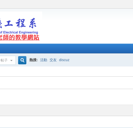
熱搜:
活動
交友
discuz
帖子
搜
索