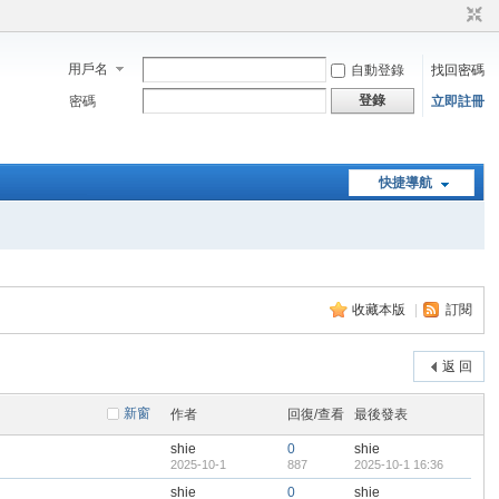
用戶名
自動登錄
找回密碼
登錄
密碼
立即註冊
快捷導航
收藏本版
|
訂閱
返 回
新窗
作者
回復/查看
最後發表
shie
0
shie
2025-10-1
887
2025-10-1 16:36
shie
0
shie