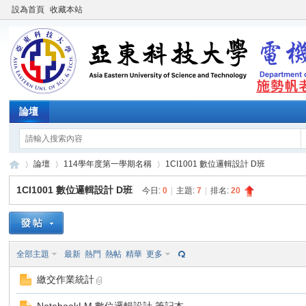
設為首頁
收藏本站
論壇
論壇
114學年度第一學期名稱
1CI1001 數位邏輯設計 D班
1CI1001 數位邏輯設計 D班
今日:
0
|
主題:
7
|
排名:
20
施
»
›
›
全部主題
最新
熱門
熱帖
精華
更多
繳交作業統計