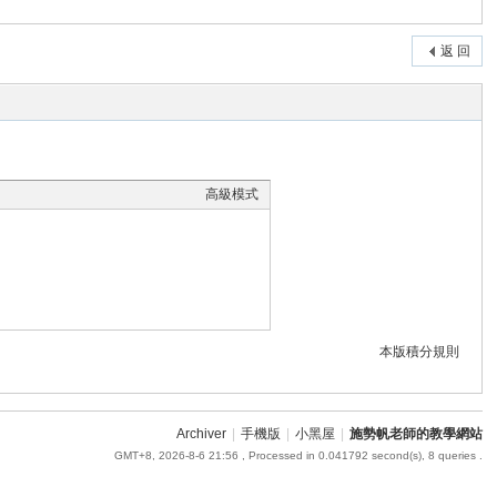
返 回
高級模式
本版積分規則
Archiver
|
手機版
|
小黑屋
|
施勢帆老師的教學網站
GMT+8, 2026-8-6 21:56
, Processed in 0.041792 second(s), 8 queries .