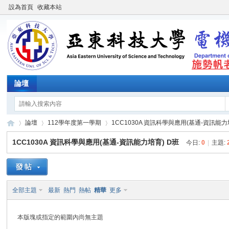
設為首頁
收藏本站
論壇
論壇
112學年度第一學期
1CC1030A 資訊科學與應用(基通-資訊能力
1CC1030A 資訊科學與應用(基通-資訊能力培育) D班
今日:
0
|
主題:
施
»
›
›
全部主題
最新
熱門
熱帖
精華
更多
本版塊或指定的範圍內尚無主題