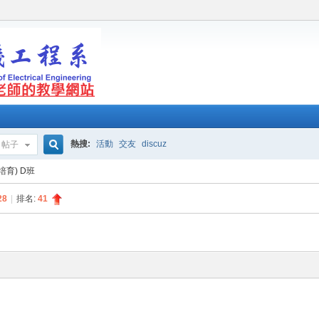
熱搜:
活動
交友
discuz
帖子
搜
培育) D班
28
|
排名:
41
索