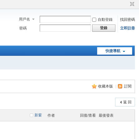
用戶名
自動登錄
找回密碼
登錄
密碼
立即註冊
快捷導航
收藏本版
|
訂閱
返 回
新窗
作者
回復/查看
最後發表